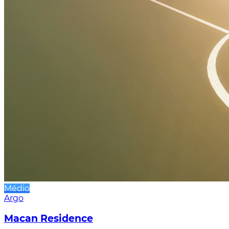
Médio
Argo
Macan Residence