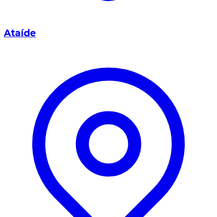
Ataíde