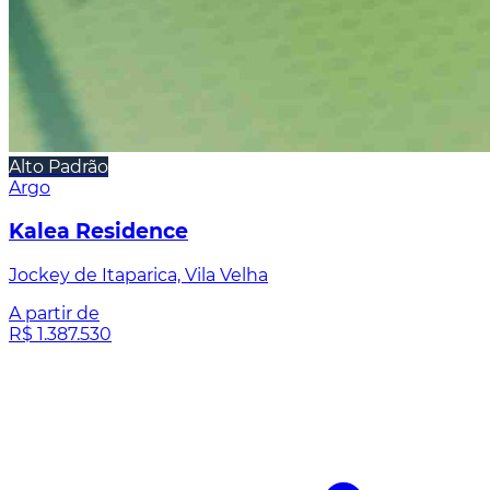
Alto Padrão
Argo
Kalea Residence
Jockey de Itaparica, Vila Velha
A partir de
R$ 1.387.530