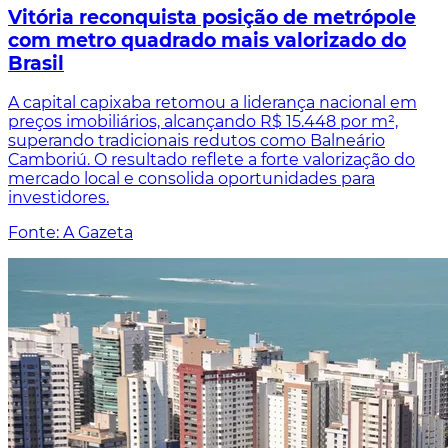
Vitória reconquista posição de metrópole
com metro quadrado mais valorizado do
Brasil
A capital capixaba retomou a liderança nacional em
preços imobiliários, alcançando R$ 15.448 por m²,
superando tradicionais redutos como Balneário
Camboriú. O resultado reflete a forte valorização do
mercado local e consolida oportunidades para
investidores.
Fonte: A Gazeta