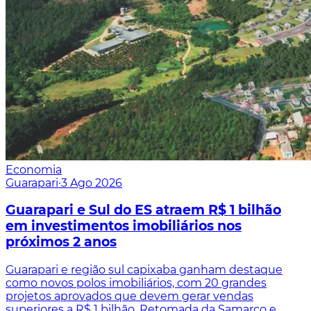
Economia
Guarapari
·
3 Ago 2026
Guarapari e Sul do ES atraem R$ 1 bilhão
em investimentos imobiliários nos
próximos 2 anos
Guarapari e região sul capixaba ganham destaque
como novos polos imobiliários, com 20 grandes
projetos aprovados que devem gerar vendas
superiores a R$ 1 bilhão. Retomada da Samarco e