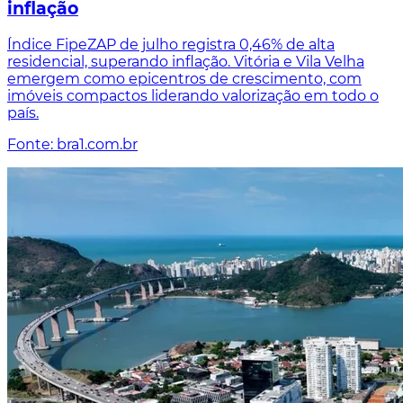
inflação
Índice FipeZAP de julho registra 0,46% de alta
residencial, superando inflação. Vitória e Vila Velha
emergem como epicentros de crescimento, com
imóveis compactos liderando valorização em todo o
país.
Fonte: bra1.com.br