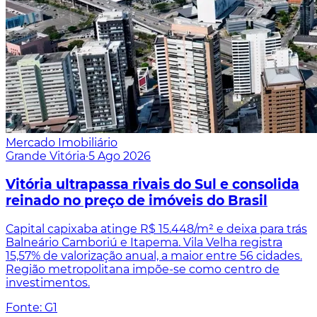
Mercado Imobiliário
Grande Vitória
·
5 Ago 2026
Vitória ultrapassa rivais do Sul e consolida
reinado no preço de imóveis do Brasil
Capital capixaba atinge R$ 15.448/m² e deixa para trás
Balneário Camboriú e Itapema. Vila Velha registra
15,57% de valorização anual, a maior entre 56 cidades.
Região metropolitana impõe-se como centro de
investimentos.
Fonte: G1