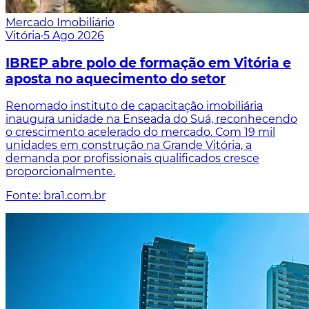
Mercado Imobiliário
Vitória
·
5 Ago 2026
IBREP abre polo de formação em Vitória e
aposta no aquecimento do setor
Renomado instituto de capacitação imobiliária
inaugura unidade na Enseada do Suá, reconhecendo
o crescimento acelerado do mercado. Com 19 mil
unidades em construção na Grande Vitória, a
demanda por profissionais qualificados cresce
proporcionalmente.
Fonte: bra1.com.br