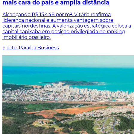
mais cara do país e amplia distância
Alcançando R$ 15.448 por m², Vitória reafirma
liderança nacional e aumenta vantagem sobre
capitais nordestinas. A valorização estratégica coloca a
capital capixaba em posição privilegiada no ranking
imobiliário brasileiro.
Fonte: Paraíba Business