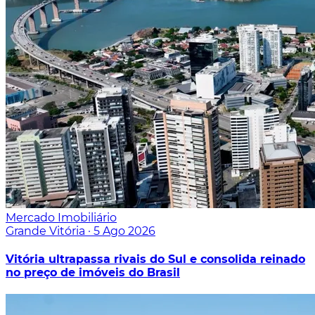
Mercado Imobiliário
Grande Vitória
·
5 Ago 2026
Vitória ultrapassa rivais do Sul e consolida reinado
no preço de imóveis do Brasil