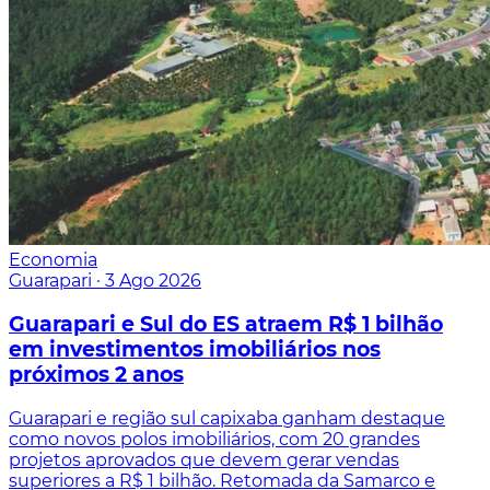
Economia
Guarapari
·
3 Ago 2026
Guarapari e Sul do ES atraem R$ 1 bilhão
em investimentos imobiliários nos
próximos 2 anos
Guarapari e região sul capixaba ganham destaque
como novos polos imobiliários, com 20 grandes
projetos aprovados que devem gerar vendas
superiores a R$ 1 bilhão. Retomada da Samarco e