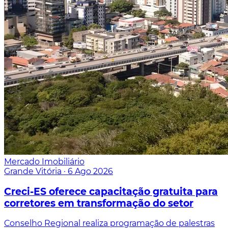
Mercado Imobiliário
Grande Vitória
·
6 Ago 2026
Creci-ES oferece capacitação gratuita para
corretores em transformação do setor
Conselho Regional realiza programação de palestras