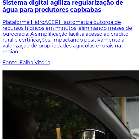
Sistema digital agiliza regularização de
água para produtores capixabas
Plataforma HidroAGERH automatiza outorga de
recursos hídricos em minutos, eliminando meses de
burocracia. A simplificação facilita acesso ao crédito
rural e certificações, impactando positivamente a
valorização de propriedades agrícolas e rurais na
região.
Fonte: Folha Vitória