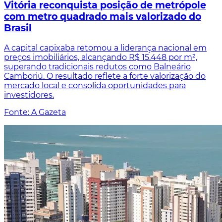
Vitória reconquista posição de metrópole
com metro quadrado mais valorizado do
Brasil
A capital capixaba retomou a liderança nacional em
preços imobiliários, alcançando R$ 15.448 por m²,
superando tradicionais redutos como Balneário
Camboriú. O resultado reflete a forte valorização do
mercado local e consolida oportunidades para
investidores.
Fonte: A Gazeta