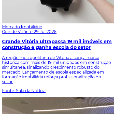
Mercado Imobiliário
Grande Vitória
·
29 Jul 2026
Grande Vitória ultrapassa 19 mil imóveis em
construção e ganha escola do setor
A região metropolitana de Vitória alcança marca
histórica com mais de 19 mil unidades em construção
simultânea, sinalizando crescimento robusto do
mercado. Lançamento de escola especializada em
formação imobiliária reforça profissionalização do
setor.
Fonte: Sala da Notícia