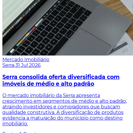
Mercado Imobiliário
Serra
·
31 Jul 2026
Serra consolida oferta diversificada com
imóveis de médio e alto padrão
O mercado imobiliário da Serra apresenta
crescimento em segmentos de médio e alto padrão,
atraindo investidores e compradores que buscam
qualidade construtiva. A diversificação de produtos
evidencia a maturação do município como destino
imobiliário.