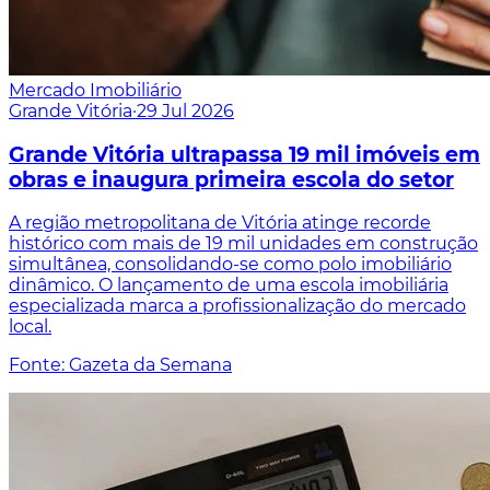
Mercado Imobiliário
Grande Vitória
·
29 Jul 2026
Grande Vitória ultrapassa 19 mil imóveis em
obras e inaugura primeira escola do setor
A região metropolitana de Vitória atinge recorde
histórico com mais de 19 mil unidades em construção
simultânea, consolidando-se como polo imobiliário
dinâmico. O lançamento de uma escola imobiliária
especializada marca a profissionalização do mercado
local.
Fonte: Gazeta da Semana