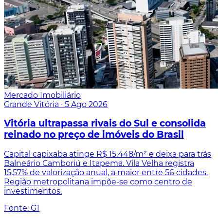
Mercado Imobiliário
Grande Vitória
·
5 Ago 2026
Vitória ultrapassa rivais do Sul e consolida
reinado no preço de imóveis do Brasil
Capital capixaba atinge R$ 15.448/m² e deixa para trás
Balneário Camboriú e Itapema. Vila Velha registra
15,57% de valorização anual, a maior entre 56 cidades.
Região metropolitana impõe-se como centro de
investimentos.
Fonte: G1