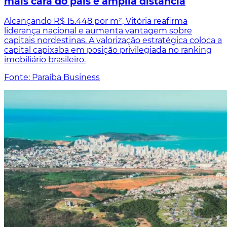
mais cara do país e amplia distância
Alcançando R$ 15.448 por m², Vitória reafirma
liderança nacional e aumenta vantagem sobre
capitais nordestinas. A valorização estratégica coloca a
capital capixaba em posição privilegiada no ranking
imobiliário brasileiro.
Fonte: Paraíba Business