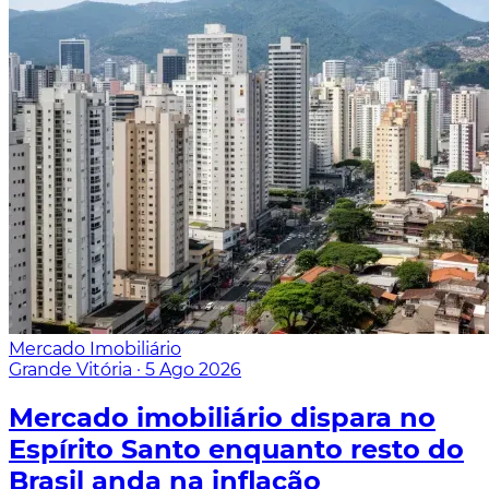
Mercado Imobiliário
Grande Vitória
·
5 Ago 2026
Mercado imobiliário dispara no
Espírito Santo enquanto resto do
Brasil anda na inflação