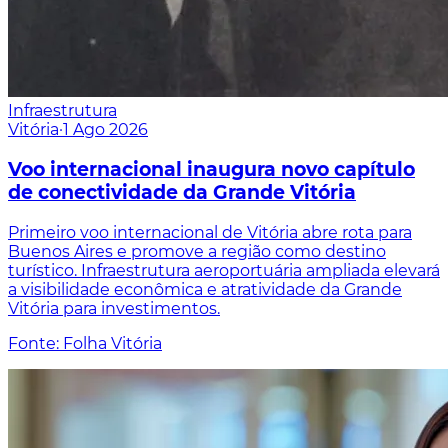
Infraestrutura
Vitória
·
1 Ago 2026
Voo internacional inaugura novo capítulo
de conectividade da Grande Vitória
Primeiro voo internacional de Vitória abre rota para
Buenos Aires e promove a região como destino
turístico. Infraestrutura aeroportuária ampliada elevará
a visibilidade econômica e atratividade da Grande
Vitória para investimentos.
Fonte: Folha Vitória