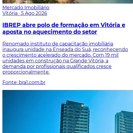
Mercado Imobiliário
Vitória
·
5 Ago 2026
IBREP abre polo de formação em Vitória e
aposta no aquecimento do setor
Renomado instituto de capacitação imobiliária
inaugura unidade na Enseada do Suá, reconhecendo
o crescimento acelerado do mercado. Com 19 mil
unidades em construção na Grande Vitória, a
demanda por profissionais qualificados cresce
proporcionalmente.
Fonte: bra1.com.br