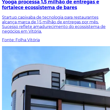
Yooga processa 1,5 milhão de entregas e
fortalece ecossistema de bares
Startup capixaba de tecnologia para restaurantes
alcança marca de 1,5 milhão de entregas por mês.
Sucesso reflete amadurecimento do ecossistema de
negócios em Vitória.
Fonte: Folha Vitória