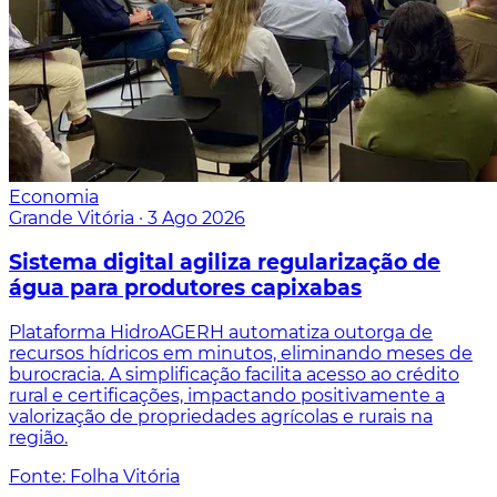
Economia
Grande Vitória
·
3 Ago 2026
Sistema digital agiliza regularização de
água para produtores capixabas
Plataforma HidroAGERH automatiza outorga de
recursos hídricos em minutos, eliminando meses de
burocracia. A simplificação facilita acesso ao crédito
rural e certificações, impactando positivamente a
valorização de propriedades agrícolas e rurais na
região.
Fonte: Folha Vitória