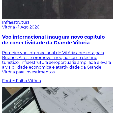
Infraestrutura
Vitória
·
1 Ago 2026
Voo internacional inaugura novo capítulo
de conectividade da Grande Vitória
Primeiro voo internacional de Vitória abre rota para
Buenos Aires e promove a região como destino
turístico. Infraestrutura aeroportuária ampliada elevará
a visibilidade econômica e atratividade da Grande
Vitória para investimentos.
Fonte: Folha Vitória