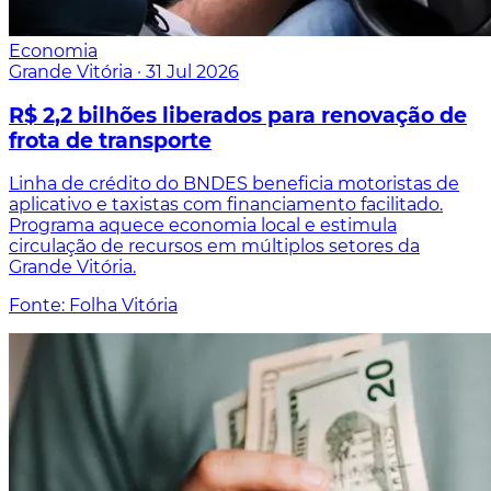
Economia
Grande Vitória
·
31 Jul 2026
R$ 2,2 bilhões liberados para renovação de
frota de transporte
Linha de crédito do BNDES beneficia motoristas de
aplicativo e taxistas com financiamento facilitado.
Programa aquece economia local e estimula
circulação de recursos em múltiplos setores da
Grande Vitória.
Fonte: Folha Vitória