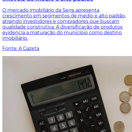
O mercado imobiliário da Serra apresenta
crescimento em segmentos de médio e alto padrão,
atraindo investidores e compradores que buscam
qualidade construtiva. A diversificação de produtos
evidencia a maturação do município como destino
imobiliário.
Fonte: A Gazeta