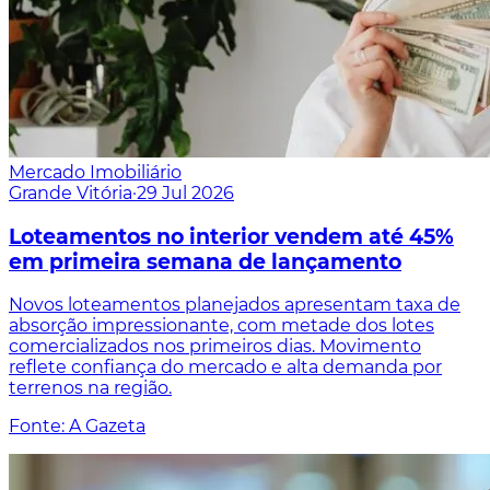
Mercado Imobiliário
Grande Vitória
·
29 Jul 2026
Loteamentos no interior vendem até 45%
em primeira semana de lançamento
Novos loteamentos planejados apresentam taxa de
absorção impressionante, com metade dos lotes
comercializados nos primeiros dias. Movimento
reflete confiança do mercado e alta demanda por
terrenos na região.
Fonte: A Gazeta