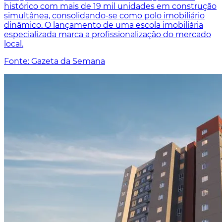
histórico com mais de 19 mil unidades em construção
simultânea, consolidando-se como polo imobiliário
dinâmico. O lançamento de uma escola imobiliária
especializada marca a profissionalização do mercado
local.
Fonte: Gazeta da Semana