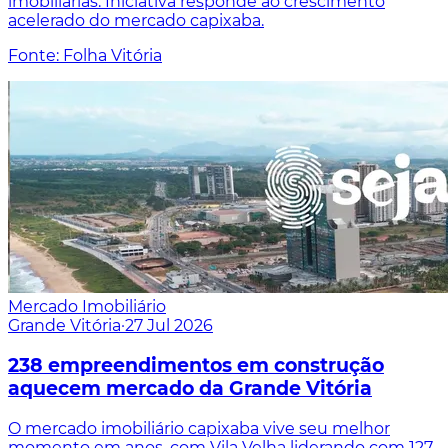
imobiliárias. Iniciativa responde ao crescimento
acelerado do mercado capixaba.
Fonte: Folha Vitória
Mercado Imobiliário
Grande Vitória
·
27 Jul 2026
238 empreendimentos em construção
aquecem mercado da Grande Vitória
O mercado imobiliário capixaba vive seu melhor
momento em anos, com Vila Velha liderando com 127