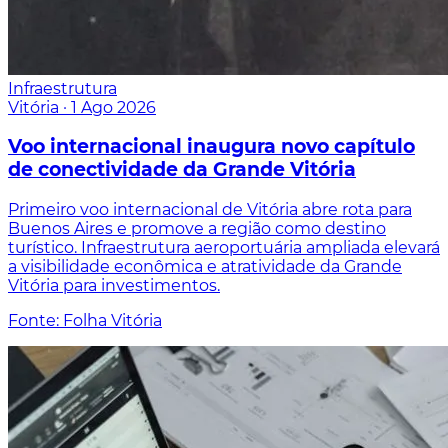
Infraestrutura
Vitória
·
1 Ago 2026
Voo internacional inaugura novo capítulo
de conectividade da Grande Vitória
Primeiro voo internacional de Vitória abre rota para
Buenos Aires e promove a região como destino
turístico. Infraestrutura aeroportuária ampliada elevará
a visibilidade econômica e atratividade da Grande
Vitória para investimentos.
Fonte: Folha Vitória