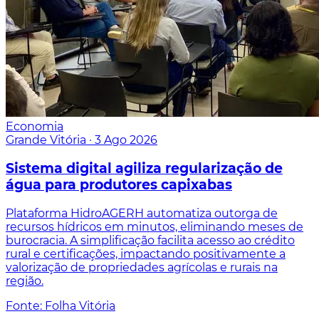
Economia
Grande Vitória
·
3 Ago 2026
Sistema digital agiliza regularização de
água para produtores capixabas
Plataforma HidroAGERH automatiza outorga de
recursos hídricos em minutos, eliminando meses de
burocracia. A simplificação facilita acesso ao crédito
rural e certificações, impactando positivamente a
valorização de propriedades agrícolas e rurais na
região.
Fonte: Folha Vitória