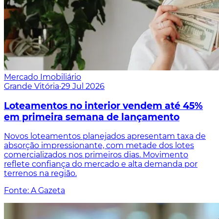
Mercado Imobiliário
Grande Vitória
·
29 Jul 2026
Loteamentos no interior vendem até 45%
em primeira semana de lançamento
Novos loteamentos planejados apresentam taxa de
absorção impressionante, com metade dos lotes
comercializados nos primeiros dias. Movimento
reflete confiança do mercado e alta demanda por
terrenos na região.
Fonte: A Gazeta