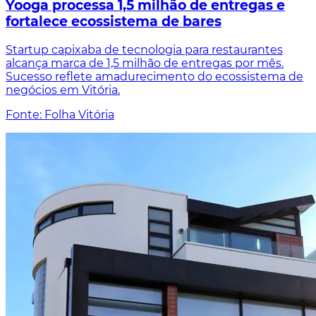
Yooga processa 1,5 milhão de entregas e
fortalece ecossistema de bares
Startup capixaba de tecnologia para restaurantes
alcança marca de 1,5 milhão de entregas por mês.
Sucesso reflete amadurecimento do ecossistema de
negócios em Vitória.
Fonte: Folha Vitória