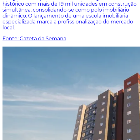
histórico com mais de 19 mil unidades em construção
simultânea, consolidando-se como polo imobiliário
dinâmico. O lançamento de uma escola imobiliária
especializada marca a profissionalização do mercado
local.
Fonte: Gazeta da Semana