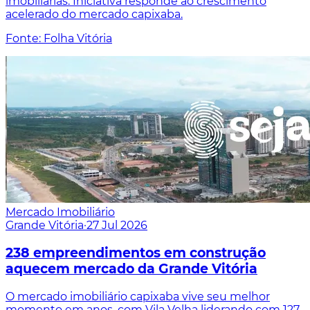
imobiliárias. Iniciativa responde ao crescimento
acelerado do mercado capixaba.
Fonte: Folha Vitória
Mercado Imobiliário
Grande Vitória
·
27 Jul 2026
238 empreendimentos em construção
aquecem mercado da Grande Vitória
O mercado imobiliário capixaba vive seu melhor
momento em anos, com Vila Velha liderando com 127