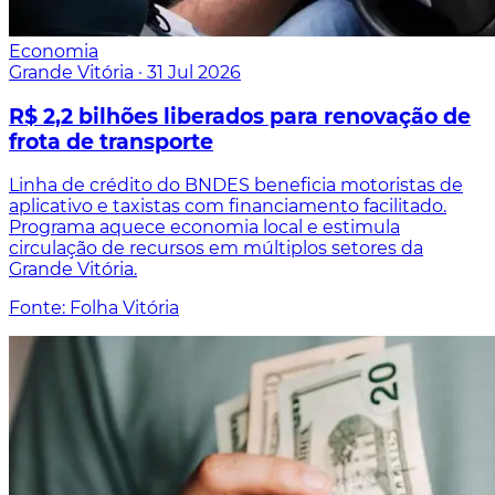
Economia
Grande Vitória
·
31 Jul 2026
R$ 2,2 bilhões liberados para renovação de
frota de transporte
Linha de crédito do BNDES beneficia motoristas de
aplicativo e taxistas com financiamento facilitado.
Programa aquece economia local e estimula
circulação de recursos em múltiplos setores da
Grande Vitória.
Fonte: Folha Vitória