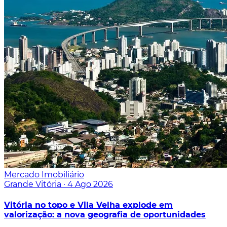
Mercado Imobiliário
Grande Vitória
·
4 Ago 2026
Vitória no topo e Vila Velha explode em
valorização: a nova geografia de oportunidades