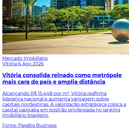
Mercado Imobiliário
Vitória
·
6 Ago 2026
Vitória consolida reinado como metrópole
mais cara do país e amplia distância
Alcançando R$ 15.448 por m², Vitória reafirma
liderança nacional e aumenta vantagem sobre
capitais nordestinas. A valorização estratégica coloca a
capital capixaba em posição privilegiada no ranking
imobiliário brasileiro.
Fonte: Paraíba Business