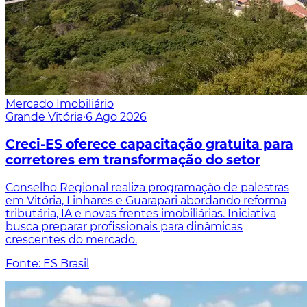
Mercado Imobiliário
Grande Vitória
·
6 Ago 2026
Creci-ES oferece capacitação gratuita para
corretores em transformação do setor
Conselho Regional realiza programação de palestras
em Vitória, Linhares e Guarapari abordando reforma
tributária, IA e novas frentes imobiliárias. Iniciativa
busca preparar profissionais para dinâmicas
crescentes do mercado.
Fonte: ES Brasil