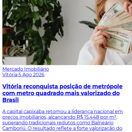
Mercado Imobiliário
Vitória
·
5 Ago 2026
Vitória reconquista posição de metrópole
com metro quadrado mais valorizado do
Brasil
A capital capixaba retomou a liderança nacional em
preços imobiliários, alcançando R$ 15.448 por m²,
superando tradicionais redutos como Balneário
Camboriú. O resultado reflete a forte valorização do