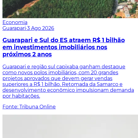
Economia
Guarapari
·
3 Ago 2026
Guarapari e Sul do ES atraem R$ 1 bilhão
em investimentos imobiliários nos
próximos 2 anos
Guarapari e região sul capixaba ganham destaque
como novos polos imobiliários, com 20 grandes
projetos aprovados que devem gerar vendas
superiores a R$ 1 bilhão. Retomada da Samarco e
desenvolvimento econômico impulsionam demanda
por habitações.
Fonte: Tribuna Online