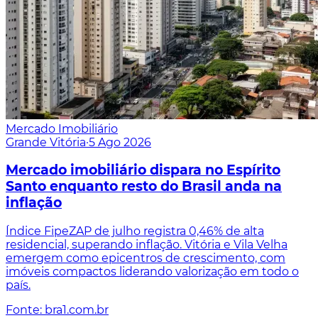
Mercado Imobiliário
Grande Vitória
·
5 Ago 2026
Mercado imobiliário dispara no Espírito
Santo enquanto resto do Brasil anda na
inflação
Índice FipeZAP de julho registra 0,46% de alta
residencial, superando inflação. Vitória e Vila Velha
emergem como epicentros de crescimento, com
imóveis compactos liderando valorização em todo o
país.
Fonte: bra1.com.br