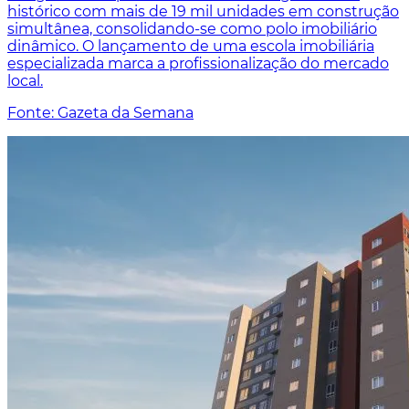
histórico com mais de 19 mil unidades em construção
simultânea, consolidando-se como polo imobiliário
dinâmico. O lançamento de uma escola imobiliária
especializada marca a profissionalização do mercado
local.
Fonte: Gazeta da Semana