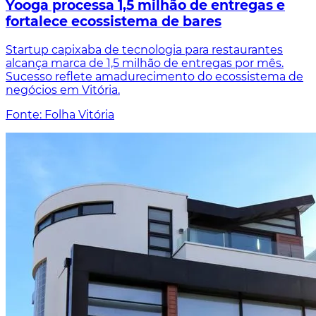
Yooga processa 1,5 milhão de entregas e
fortalece ecossistema de bares
Startup capixaba de tecnologia para restaurantes
alcança marca de 1,5 milhão de entregas por mês.
Sucesso reflete amadurecimento do ecossistema de
negócios em Vitória.
Fonte: Folha Vitória