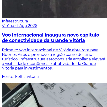
Infraestrutura
Vitória
·
1 Ago 2026
Voo internacional inaugura novo capítulo
de conectividade da Grande Vitória
Primeiro voo internacional de Vitória abre rota para
Buenos Aires e promove a região como destino
turístico. Infraestrutura aeroportuária ampliada elevará
a visibilidade econômica e atratividade da Grande
Vitória para investimentos.
Fonte: Folha Vitória