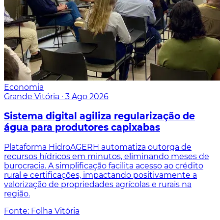
Economia
Grande Vitória
·
3 Ago 2026
Sistema digital agiliza regularização de
água para produtores capixabas
Plataforma HidroAGERH automatiza outorga de
recursos hídricos em minutos, eliminando meses de
burocracia. A simplificação facilita acesso ao crédito
rural e certificações, impactando positivamente a
valorização de propriedades agrícolas e rurais na
região.
Fonte: Folha Vitória