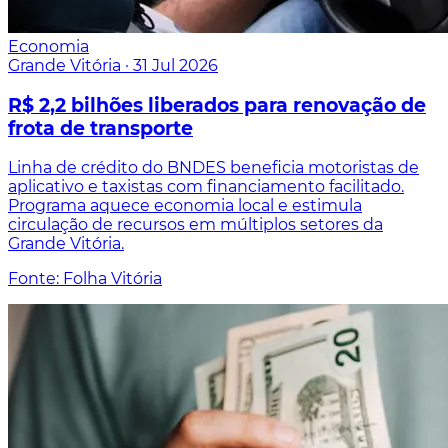
Economia
Grande Vitória
·
31 Jul 2026
R$ 2,2 bilhões liberados para renovação de
frota de transporte
Linha de crédito do BNDES beneficia motoristas de
aplicativo e taxistas com financiamento facilitado.
Programa aquece economia local e estimula
circulação de recursos em múltiplos setores da
Grande Vitória.
Fonte: Folha Vitória