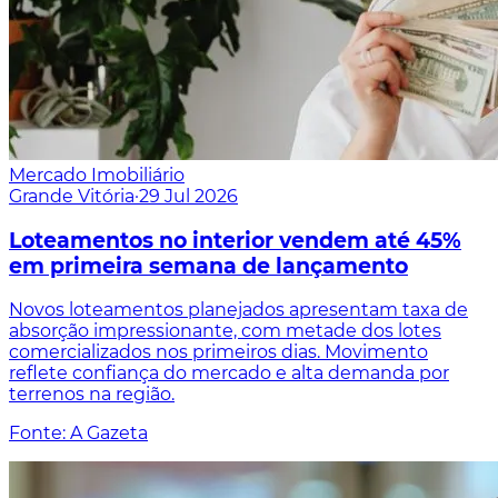
Mercado Imobiliário
Grande Vitória
·
29 Jul 2026
Loteamentos no interior vendem até 45%
em primeira semana de lançamento
Novos loteamentos planejados apresentam taxa de
absorção impressionante, com metade dos lotes
comercializados nos primeiros dias. Movimento
reflete confiança do mercado e alta demanda por
terrenos na região.
Fonte: A Gazeta