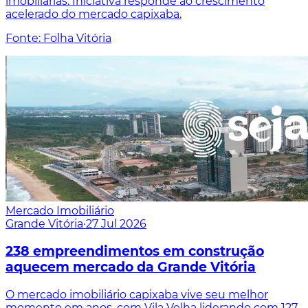
imobiliárias. Iniciativa responde ao crescimento
acelerado do mercado capixaba.
Fonte: Folha Vitória
Mercado Imobiliário
Grande Vitória
·
27 Jul 2026
238 empreendimentos em construção
aquecem mercado da Grande Vitória
O mercado imobiliário capixaba vive seu melhor
momento em anos, com Vila Velha liderando com 127