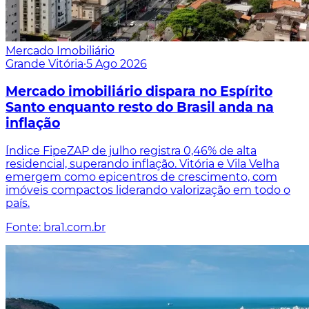
Mercado Imobiliário
Grande Vitória
·
5 Ago 2026
Mercado imobiliário dispara no Espírito
Santo enquanto resto do Brasil anda na
inflação
Índice FipeZAP de julho registra 0,46% de alta
residencial, superando inflação. Vitória e Vila Velha
emergem como epicentros de crescimento, com
imóveis compactos liderando valorização em todo o
país.
Fonte: bra1.com.br