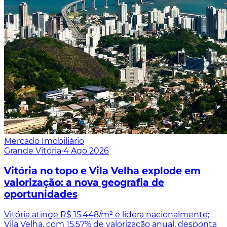
Mercado Imobiliário
Grande Vitória
·
4 Ago 2026
Vitória no topo e Vila Velha explode em
valorização: a nova geografia de
oportunidades
Vitória atinge R$ 15.448/m² e lidera nacionalmente;
Vila Velha, com 15,57% de valorização anual, desponta