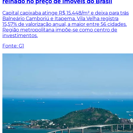
reinado no preço de imóveis do Brasil
Capital capixaba atinge R$ 15.448/m² e deixa para trás
Balneário Camboriú e Itapema. Vila Velha registra
15,57% de valorização anual, a maior entre 56 cidades.
Região metropolitana impõe-se como centro de
investimentos.
Fonte: G1