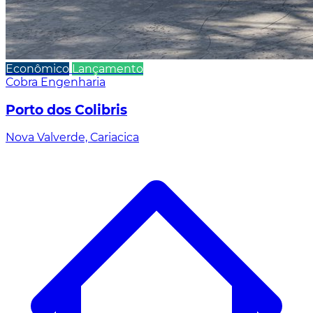
Econômico
Lançamento
Cobra Engenharia
Porto dos Colibris
Nova Valverde, Cariacica