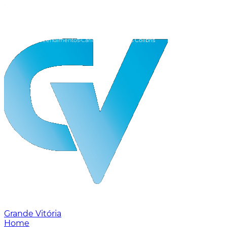
Home
Empreendimentos
Cariacica
Porto dos Colibris
Grande Vitória
Home