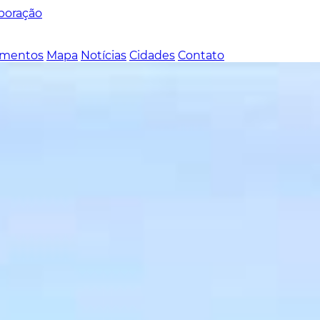
poração
mentos
Mapa
Notícias
Cidades
Contato