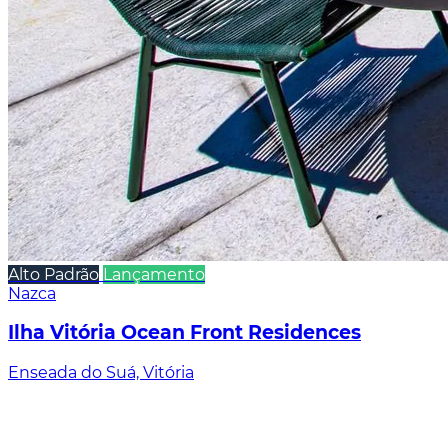
Alto Padrão
Lançamento
Nazca
Ilha Vitória Ocean Front Residences
Enseada do Suá, Vitória