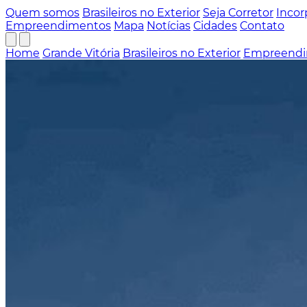
Quem somos
Brasileiros no Exterior
Seja Corretor
Incor
Empreendimentos
Mapa
Notícias
Cidades
Contato
Home
Grande Vitória
Brasileiros no Exterior
Empreendi