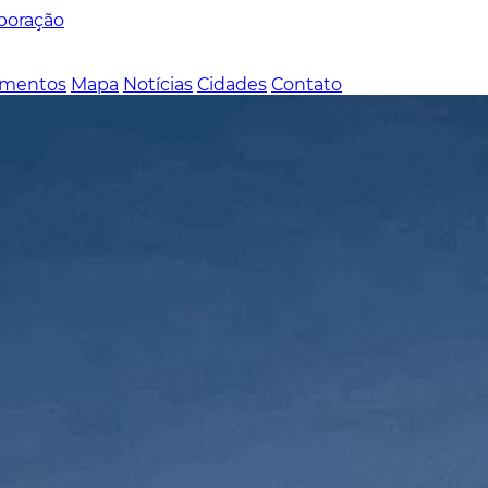
poração
mentos
Mapa
Notícias
Cidades
Contato