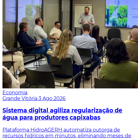
Economia
Grande Vitória
·
3 Ago 2026
Sistema digital agiliza regularização de
água para produtores capixabas
Plataforma HidroAGERH automatiza outorga de
recursos hídricos em minutos, eliminando meses de