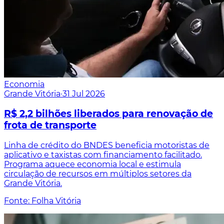
Economia
Grande Vitória
·
31 Jul 2026
R$ 2,2 bilhões liberados para renovação de
frota de transporte
Linha de crédito do BNDES beneficia motoristas de
aplicativo e taxistas com financiamento facilitado.
Programa aquece economia local e estimula
circulação de recursos em múltiplos setores da
Grande Vitória.
Fonte: Folha Vitória