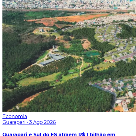
Economia
Guarapari
·
3 Ago 2026
Guarapari e Sul do ES atraem R$ 1 bilhão em