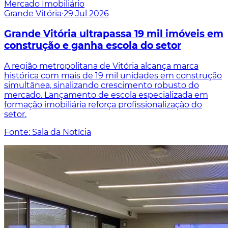
Mercado Imobiliário
Grande Vitória
·
29 Jul 2026
Grande Vitória ultrapassa 19 mil imóveis em
construção e ganha escola do setor
A região metropolitana de Vitória alcança marca
histórica com mais de 19 mil unidades em construção
simultânea, sinalizando crescimento robusto do
mercado. Lançamento de escola especializada em
formação imobiliária reforça profissionalização do
setor.
Fonte: Sala da Notícia