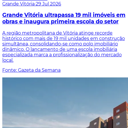
Grande Vitória
·
29 Jul 2026
Grande Vitória ultrapassa 19 mil imóveis em
obras e inaugura primeira escola do setor
A região metropolitana de Vitória atinge recorde
histórico com mais de 19 mil unidades em construção
simultânea, consolidando-se como polo imobiliário
dinâmico. O lançamento de uma escola imobiliária
especializada marca a profissionalização do mercado
local.
Fonte: Gazeta da Semana