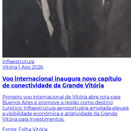
Infraestrutura
Vitória
·
1 Ago 2026
Voo internacional inaugura novo capítulo
de conectividade da Grande Vitória
Primeiro voo internacional de Vitória abre rota para
Buenos Aires e promove a região como destino
turístico. Infraestrutura aeroportuária ampliada elevará
a visibilidade econômica e atratividade da Grande
Vitória para investimentos.
Fonte: Folha Vitória