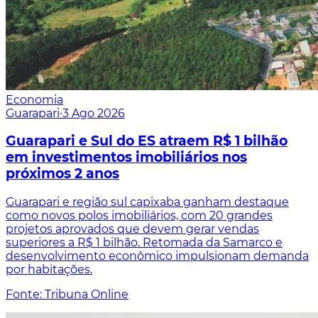
Economia
Guarapari
·
3 Ago 2026
Guarapari e Sul do ES atraem R$ 1 bilhão
em investimentos imobiliários nos
próximos 2 anos
Guarapari e região sul capixaba ganham destaque
como novos polos imobiliários, com 20 grandes
projetos aprovados que devem gerar vendas
superiores a R$ 1 bilhão. Retomada da Samarco e
desenvolvimento econômico impulsionam demanda
por habitações.
Fonte: Tribuna Online