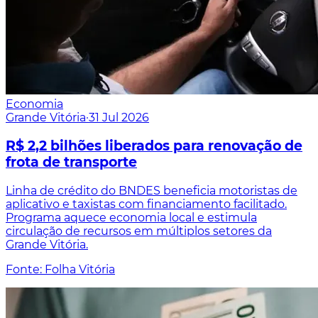
Economia
Grande Vitória
·
31 Jul 2026
R$ 2,2 bilhões liberados para renovação de
frota de transporte
Linha de crédito do BNDES beneficia motoristas de
aplicativo e taxistas com financiamento facilitado.
Programa aquece economia local e estimula
circulação de recursos em múltiplos setores da
Grande Vitória.
Fonte: Folha Vitória