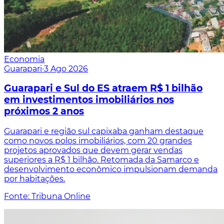
Economia
Guarapari
·
3 Ago 2026
Guarapari e Sul do ES atraem R$ 1 bilhão
em investimentos imobiliários nos
próximos 2 anos
Guarapari e região sul capixaba ganham destaque
como novos polos imobiliários, com 20 grandes
projetos aprovados que devem gerar vendas
superiores a R$ 1 bilhão. Retomada da Samarco e
desenvolvimento econômico impulsionam demanda
por habitações.
Fonte: Tribuna Online