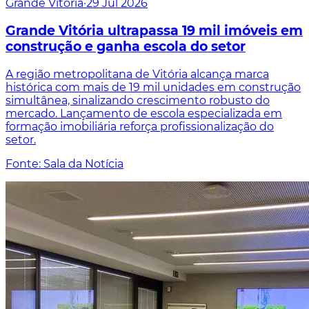
Grande Vitória
·
29 Jul 2026
Grande Vitória ultrapassa 19 mil imóveis em
construção e ganha escola do setor
A região metropolitana de Vitória alcança marca
histórica com mais de 19 mil unidades em construção
simultânea, sinalizando crescimento robusto do
mercado. Lançamento de escola especializada em
formação imobiliária reforça profissionalização do
setor.
Fonte: Sala da Notícia