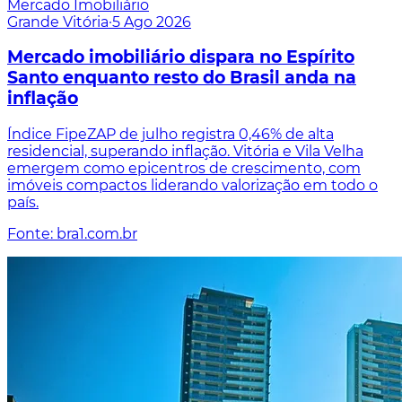
Mercado Imobiliário
Grande Vitória
·
5 Ago 2026
Mercado imobiliário dispara no Espírito
Santo enquanto resto do Brasil anda na
inflação
Índice FipeZAP de julho registra 0,46% de alta
residencial, superando inflação. Vitória e Vila Velha
emergem como epicentros de crescimento, com
imóveis compactos liderando valorização em todo o
país.
Fonte: bra1.com.br