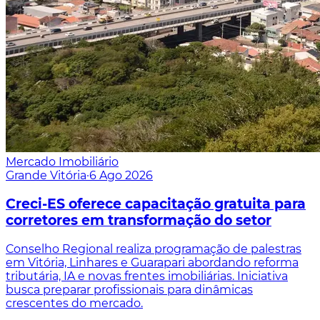
Mercado Imobiliário
Grande Vitória
·
6 Ago 2026
Creci-ES oferece capacitação gratuita para
corretores em transformação do setor
Conselho Regional realiza programação de palestras
em Vitória, Linhares e Guarapari abordando reforma
tributária, IA e novas frentes imobiliárias. Iniciativa
busca preparar profissionais para dinâmicas
crescentes do mercado.