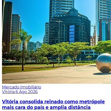
Mercado Imobiliário
Vitória
·
6 Ago 2026
Vitória consolida reinado como metrópole
mais cara do país e amplia distância