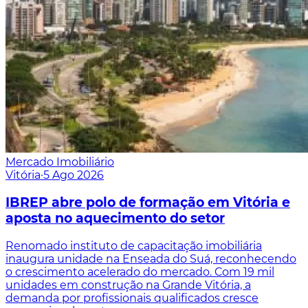
Mercado Imobiliário
Vitória
·
5 Ago 2026
IBREP abre polo de formação em Vitória e
aposta no aquecimento do setor
Renomado instituto de capacitação imobiliária
inaugura unidade na Enseada do Suá, reconhecendo
o crescimento acelerado do mercado. Com 19 mil
unidades em construção na Grande Vitória, a
demanda por profissionais qualificados cresce