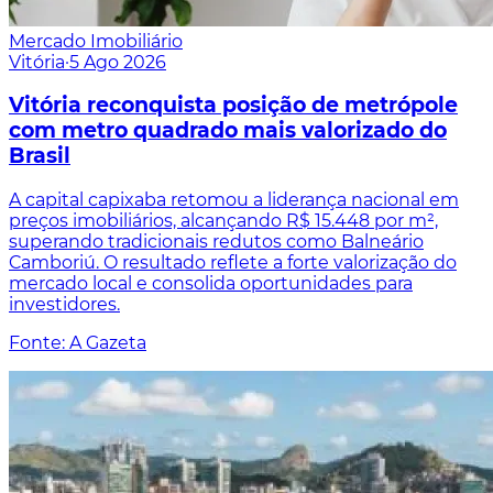
Mercado Imobiliário
Vitória
·
5 Ago 2026
Vitória reconquista posição de metrópole
com metro quadrado mais valorizado do
Brasil
A capital capixaba retomou a liderança nacional em
preços imobiliários, alcançando R$ 15.448 por m²,
superando tradicionais redutos como Balneário
Camboriú. O resultado reflete a forte valorização do
mercado local e consolida oportunidades para
investidores.
Fonte: A Gazeta