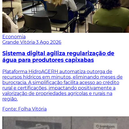
Economia
Grande Vitória
·
3 Ago 2026
Sistema digital agiliza regularização de
água para produtores capixabas
Plataforma HidroAGERH automatiza outorga de
recursos hídricos em minutos, eliminando meses de
burocracia. A simplificação facilita acesso ao crédito
rural e certificações, impactando positivamente a
valorização de propriedades agrícolas e rurais na
região.
Fonte: Folha Vitória