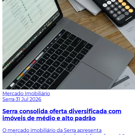
Mercado Imobiliário
Serra
·
31 Jul 2026
Serra consolida oferta diversificada com
imóveis de médio e alto padrão
O mercado imobiliário da Serra apresenta