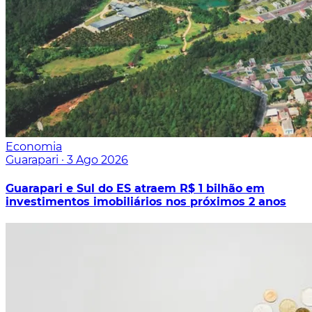
Economia
Guarapari
·
3 Ago 2026
Guarapari e Sul do ES atraem R$ 1 bilhão em
investimentos imobiliários nos próximos 2 anos