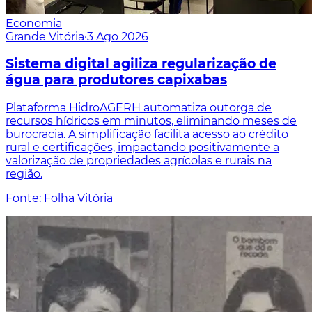
Economia
Grande Vitória
·
3 Ago 2026
Sistema digital agiliza regularização de
água para produtores capixabas
Plataforma HidroAGERH automatiza outorga de
recursos hídricos em minutos, eliminando meses de
burocracia. A simplificação facilita acesso ao crédito
rural e certificações, impactando positivamente a
valorização de propriedades agrícolas e rurais na
região.
Fonte: Folha Vitória