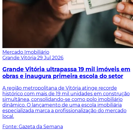
Mercado Imobiliário
Grande Vitória
·
29 Jul 2026
Grande Vitória ultrapassa 19 mil imóveis em
obras e inaugura primeira escola do setor
A região metropolitana de Vitória atinge recorde
histórico com mais de 19 mil unidades em construção
simultânea, consolidando-se como polo imobiliário
dinâmico. O lançamento de uma escola imobiliária
especializada marca a profissionalização do mercado
local.
Fonte: Gazeta da Semana