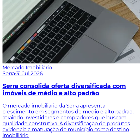
Mercado Imobiliário
Serra
·
31 Jul 2026
Serra consolida oferta diversificada com
imóveis de médio e alto padrão
O mercado imobiliário da Serra apresenta
crescimento em segmentos de médio e alto padrão,
atraindo investidores e compradores que buscam
qualidade construtiva. A diversificação de produtos
evidencia a maturação do município como destino
imobiliário.