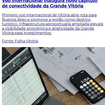
Voo internacional inaugura novo capítulo
de conectividade da Grande Vitória
Primeiro voo internacional de Vitória abre rota para
Buenos Aires e promove a região como destino
turístico. Infraestrutura aeroportuária ampliada elevará
a visibilidade econômica e atratividade da Grande
Vitória para investimentos.
Fonte: Folha Vitória