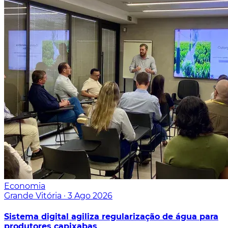
Economia
Grande Vitória
·
3 Ago 2026
Sistema digital agiliza regularização de água para
produtores capixabas