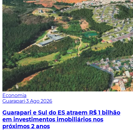
Economia
Guarapari
·
3 Ago 2026
Guarapari e Sul do ES atraem R$ 1 bilhão
em investimentos imobiliários nos
próximos 2 anos