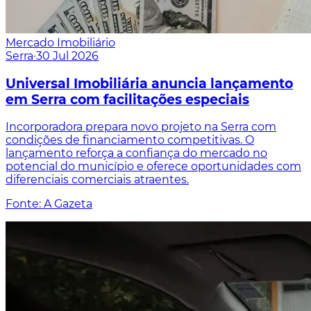
Mercado Imobiliário
Serra
·
30 Jul 2026
Universal Imobiliária anuncia lançamento
em Serra com facilitações especiais
Incorporadora prepara novo projeto na Serra com
condições de financiamento competitivas. O
lançamento reforça a confiança do mercado no
potencial do município e oferece oportunidades com
diferenciais comerciais atraentes.
Fonte: A Gazeta