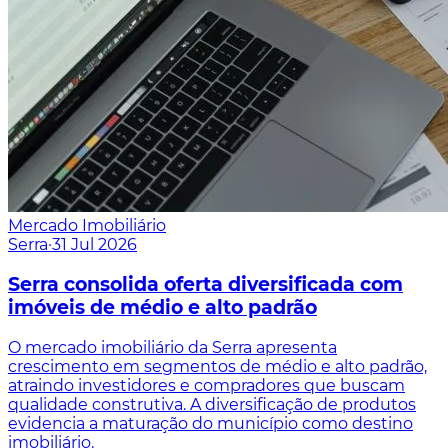
Mercado Imobiliário
Serra
·
31 Jul 2026
Serra consolida oferta diversificada com
imóveis de médio e alto padrão
O mercado imobiliário da Serra apresenta
crescimento em segmentos de médio e alto padrão,
atraindo investidores e compradores que buscam
qualidade construtiva. A diversificação de produtos
evidencia a maturação do município como destino
imobiliário.