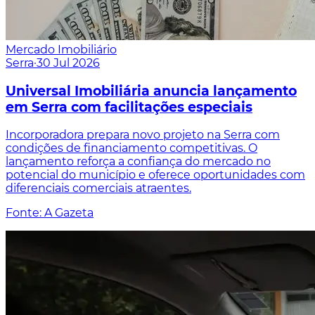
Mercado Imobiliário
Serra
·
30 Jul 2026
Universal Imobiliária anuncia lançamento
em Serra com facilitações especiais
Incorporadora prepara novo projeto na Serra com
condições de financiamento competitivas. O
lançamento reforça a confiança do mercado no
potencial do município e oferece oportunidades com
diferenciais comerciais atraentes.
Fonte: A Gazeta