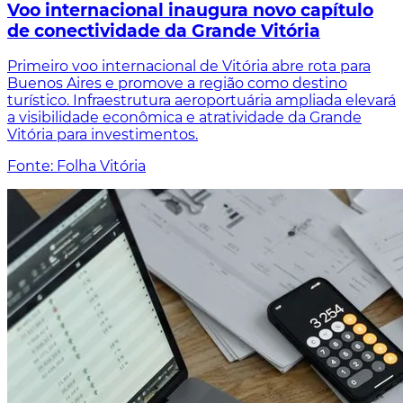
Voo internacional inaugura novo capítulo
de conectividade da Grande Vitória
Primeiro voo internacional de Vitória abre rota para
Buenos Aires e promove a região como destino
turístico. Infraestrutura aeroportuária ampliada elevará
a visibilidade econômica e atratividade da Grande
Vitória para investimentos.
Fonte: Folha Vitória