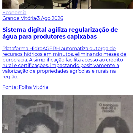
Economia
Grande Vitória
·
3 Ago 2026
Sistema digital agiliza regularização de
água para produtores capixabas
Plataforma HidroAGERH automatiza outorga de
recursos hídricos em minutos, eliminando meses de
burocracia. A simplificação facilita acesso ao crédito
rural e certificações, impactando positivamente a
valorização de propriedades agrícolas e rurais na
região.
Fonte: Folha Vitória