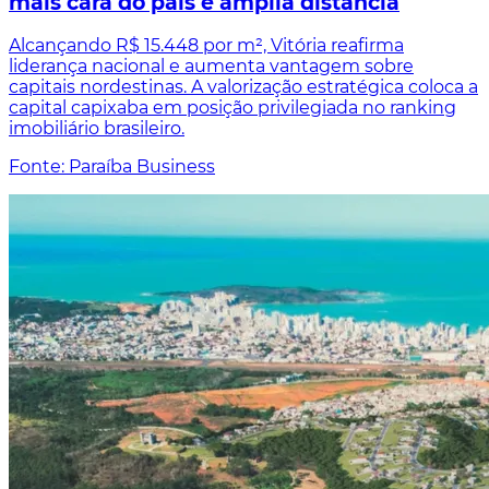
mais cara do país e amplia distância
Alcançando R$ 15.448 por m², Vitória reafirma
liderança nacional e aumenta vantagem sobre
capitais nordestinas. A valorização estratégica coloca a
capital capixaba em posição privilegiada no ranking
imobiliário brasileiro.
Fonte: Paraíba Business