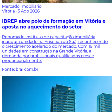
Mercado Imobiliário
Vitória
·
5 Ago 2026
IBREP abre polo de formação em Vitória e
aposta no aquecimento do setor
Renomado instituto de capacitação imobiliária
inaugura unidade na Enseada do Suá, reconhecendo
o crescimento acelerado do mercado. Com 19 mil
unidades em construção na Grande Vitória, a
demanda por profissionais qualificados cresce
proporcionalmente.
Fonte: bra1.com.br