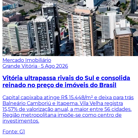
Mercado Imobiliário
Grande Vitória
·
5 Ago 2026
Vitória ultrapassa rivais do Sul e consolida
reinado no preço de imóveis do Brasil
Capital capixaba atinge R$ 15.448/m² e deixa para trás
Balneário Camboriú e Itapema. Vila Velha registra
15,57% de valorização anual, a maior entre 56 cidades.
Região metropolitana impõe-se como centro de
investimentos.
Fonte: G1