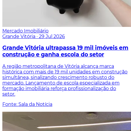
Mercado Imobiliário
Grande Vitória
·
29 Jul 2026
Grande Vitória ultrapassa 19 mil imóveis em
construção e ganha escola do setor
A região metropolitana de Vitória alcança marca
histórica com mais de 19 mil unidades em construção
simultânea, sinalizando crescimento robusto do
mercado. Lançamento de escola especializada em
formação imobiliária reforça profissionalização do
setor.
Fonte: Sala da Notícia