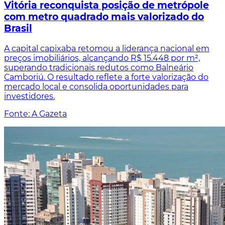
Vitória reconquista posição de metrópole
com metro quadrado mais valorizado do
Brasil
A capital capixaba retomou a liderança nacional em
preços imobiliários, alcançando R$ 15.448 por m²,
superando tradicionais redutos como Balneário
Camboriú. O resultado reflete a forte valorização do
mercado local e consolida oportunidades para
investidores.
Fonte: A Gazeta