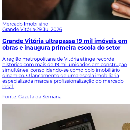
Mercado Imobiliário
Grande Vitória
·
29 Jul 2026
Grande Vitória ultrapassa 19 mil imóveis em
obras e inaugura primeira escola do setor
A região metropolitana de Vitória atinge recorde
histórico com mais de 19 mil unidades em construção
simultânea, consolidando-se como polo imobiliário
dinâmico. O lançamento de uma escola imobiliária
especializada marca a profissionalização do mercado
local.
Fonte: Gazeta da Semana