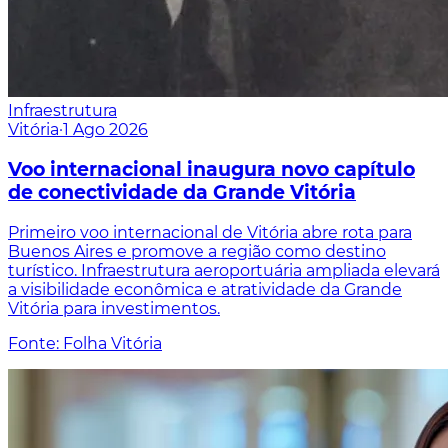
Infraestrutura
Vitória
·
1 Ago 2026
Voo internacional inaugura novo capítulo
de conectividade da Grande Vitória
Primeiro voo internacional de Vitória abre rota para
Buenos Aires e promove a região como destino
turístico. Infraestrutura aeroportuária ampliada elevará
a visibilidade econômica e atratividade da Grande
Vitória para investimentos.
Fonte: Folha Vitória