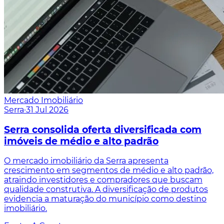
Mercado Imobiliário
Serra
·
31 Jul 2026
Serra consolida oferta diversificada com
imóveis de médio e alto padrão
O mercado imobiliário da Serra apresenta
crescimento em segmentos de médio e alto padrão,
atraindo investidores e compradores que buscam
qualidade construtiva. A diversificação de produtos
evidencia a maturação do município como destino
imobiliário.