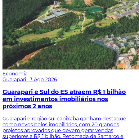
Economia
Guarapari
·
3 Ago 2026
Guarapari e Sul do ES atraem R$ 1 bilhão
em investimentos imobiliários nos
próximos 2 anos
Guarapari e região sul capixaba ganham destaque
como novos polos imobiliários, com 20 grandes
projetos aprovados que devem gerar vendas
superiores a R$ 1 bilhão. Retomada da Samarco e