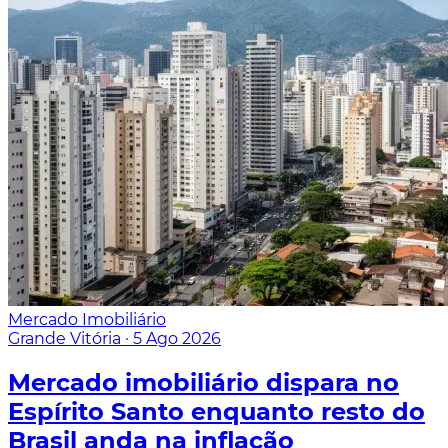
Mercado Imobiliário
Grande Vitória
·
5 Ago 2026
Mercado imobiliário dispara no
Espírito Santo enquanto resto do
Brasil anda na inflação