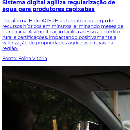
Sistema digital agiliza regularização de
água para produtores capixabas
Plataforma HidroAGERH automatiza outorga de
recursos hídricos em minutos, eliminando meses de
burocracia. A simplificação facilita acesso ao crédito
rural e certificações, impactando positivamente a
valorização de propriedades agrícolas e rurais na
região.
Fonte: Folha Vitória