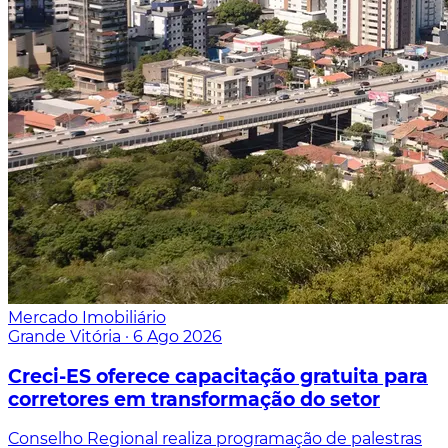
Mercado Imobiliário
Grande Vitória
·
6 Ago 2026
Creci-ES oferece capacitação gratuita para
corretores em transformação do setor
Conselho Regional realiza programação de palestras