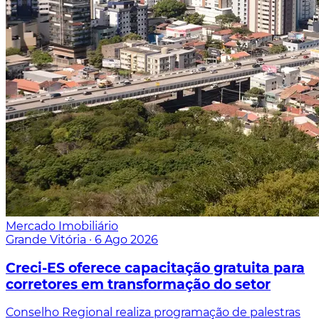
Mercado Imobiliário
Grande Vitória
·
6 Ago 2026
Creci-ES oferece capacitação gratuita para
corretores em transformação do setor
Conselho Regional realiza programação de palestras