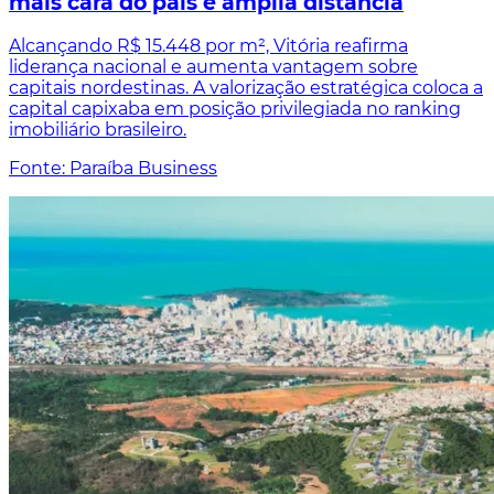
mais cara do país e amplia distância
Alcançando R$ 15.448 por m², Vitória reafirma
liderança nacional e aumenta vantagem sobre
capitais nordestinas. A valorização estratégica coloca a
capital capixaba em posição privilegiada no ranking
imobiliário brasileiro.
Fonte: Paraíba Business