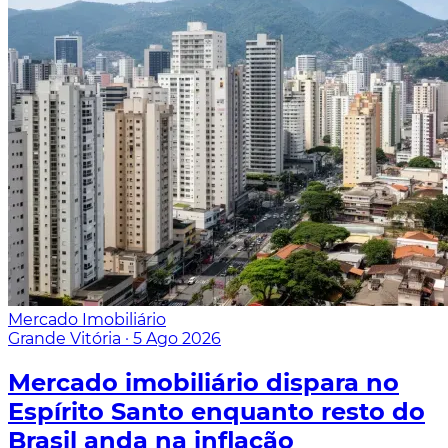
Mercado Imobiliário
Grande Vitória
·
5 Ago 2026
Mercado imobiliário dispara no
Espírito Santo enquanto resto do
Brasil anda na inflação