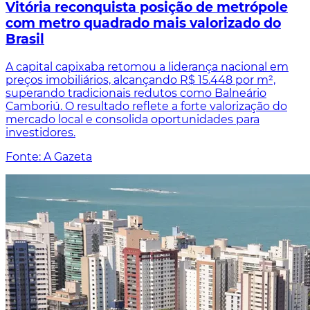
Vitória reconquista posição de metrópole
com metro quadrado mais valorizado do
Brasil
A capital capixaba retomou a liderança nacional em
preços imobiliários, alcançando R$ 15.448 por m²,
superando tradicionais redutos como Balneário
Camboriú. O resultado reflete a forte valorização do
mercado local e consolida oportunidades para
investidores.
Fonte: A Gazeta