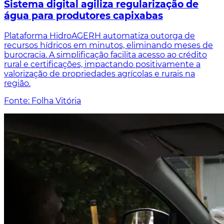
Sistema digital agiliza regularização de
água para produtores capixabas
Plataforma HidroAGERH automatiza outorga de
recursos hídricos em minutos, eliminando meses de
burocracia. A simplificação facilita acesso ao crédito
rural e certificações, impactando positivamente a
valorização de propriedades agrícolas e rurais na
região.
Fonte: Folha Vitória