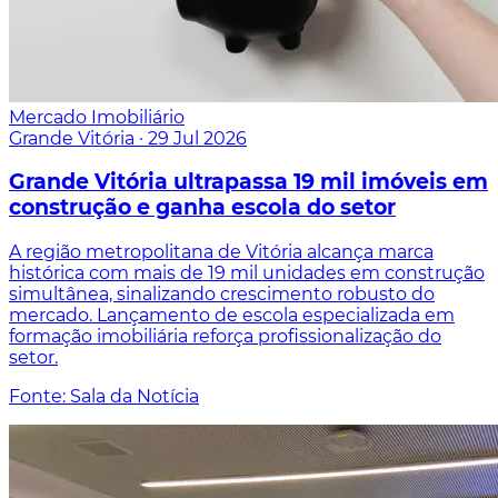
Mercado Imobiliário
Grande Vitória
·
29 Jul 2026
Grande Vitória ultrapassa 19 mil imóveis em
construção e ganha escola do setor
A região metropolitana de Vitória alcança marca
histórica com mais de 19 mil unidades em construção
simultânea, sinalizando crescimento robusto do
mercado. Lançamento de escola especializada em
formação imobiliária reforça profissionalização do
setor.
Fonte: Sala da Notícia