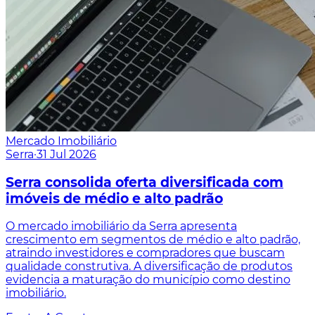
Mercado Imobiliário
Serra
·
31 Jul 2026
Serra consolida oferta diversificada com
imóveis de médio e alto padrão
O mercado imobiliário da Serra apresenta
crescimento em segmentos de médio e alto padrão,
atraindo investidores e compradores que buscam
qualidade construtiva. A diversificação de produtos
evidencia a maturação do município como destino
imobiliário.