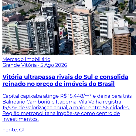
Mercado Imobiliário
Grande Vitória
·
5 Ago 2026
Vitória ultrapassa rivais do Sul e consolida
reinado no preço de imóveis do Brasil
Capital capixaba atinge R$ 15.448/m² e deixa para trás
Balneário Camboriú e Itapema. Vila Velha registra
15,57% de valorização anual, a maior entre 56 cidades.
Região metropolitana impõe-se como centro de
investimentos.
Fonte: G1