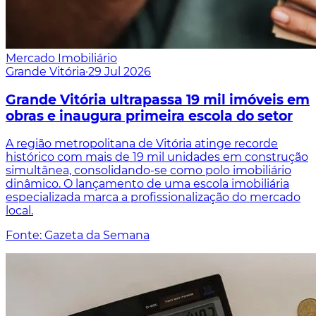
Mercado Imobiliário
Grande Vitória
·
29 Jul 2026
Grande Vitória ultrapassa 19 mil imóveis em
obras e inaugura primeira escola do setor
A região metropolitana de Vitória atinge recorde
histórico com mais de 19 mil unidades em construção
simultânea, consolidando-se como polo imobiliário
dinâmico. O lançamento de uma escola imobiliária
especializada marca a profissionalização do mercado
local.
Fonte: Gazeta da Semana