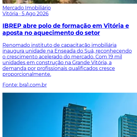
Mercado Imobiliário
Vitória
·
5 Ago 2026
IBREP abre polo de formação em Vitória e
aposta no aquecimento do setor
Renomado instituto de capacitação imobiliária
inaugura unidade na Enseada do Suá, reconhecendo
o crescimento acelerado do mercado. Com 19 mil
unidades em construção na Grande Vitória, a
demanda por profissionais qualificados cresce
proporcionalmente.
Fonte: bra1.com.br