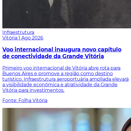
Infraestrutura
Vitória
·
1 Ago 2026
Voo internacional inaugura novo capítulo
de conectividade da Grande Vitória
Primeiro voo internacional de Vitória abre rota para
Buenos Aires e promove a região como destino
turístico. Infraestrutura aeroportuária ampliada elevará
a visibilidade econômica e atratividade da Grande
Vitória para investimentos.
Fonte: Folha Vitória