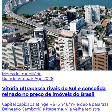
Mercado Imobiliário
Grande Vitória
·
5 Ago 2026
Vitória ultrapassa rivais do Sul e consolida
reinado no preço de imóveis do Brasil
Capital capixaba atinge R$ 15.448/m² e deixa para trás
Balneário Camboriú e Itapema. Vila Velha registra