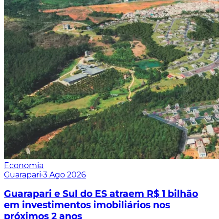
Economia
Guarapari
·
3 Ago 2026
Guarapari e Sul do ES atraem R$ 1 bilhão
em investimentos imobiliários nos
próximos 2 anos