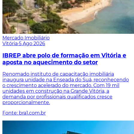
Mercado Imobiliário
Vitória
·
5 Ago 2026
IBREP abre polo de formação em Vitória e
aposta no aquecimento do setor
Renomado instituto de capacitação imobiliária
inaugura unidade na Enseada do Suá, reconhecendo
o crescimento acelerado do mercado. Com 19 mil
unidades em construção na Grande Vitória, a
demanda por profissionais qualificados cresce
proporcionalmente.
Fonte: bra1.com.br