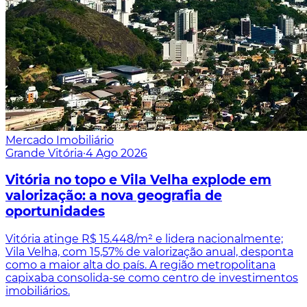
Mercado Imobiliário
Grande Vitória
·
4 Ago 2026
Vitória no topo e Vila Velha explode em
valorização: a nova geografia de
oportunidades
Vitória atinge R$ 15.448/m² e lidera nacionalmente;
Vila Velha, com 15,57% de valorização anual, desponta
como a maior alta do país. A região metropolitana
capixaba consolida-se como centro de investimentos
imobiliários.