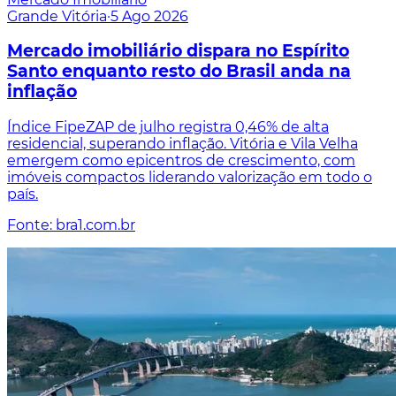
Grande Vitória
·
5 Ago 2026
Mercado imobiliário dispara no Espírito
Santo enquanto resto do Brasil anda na
inflação
Índice FipeZAP de julho registra 0,46% de alta
residencial, superando inflação. Vitória e Vila Velha
emergem como epicentros de crescimento, com
imóveis compactos liderando valorização em todo o
país.
Fonte: bra1.com.br