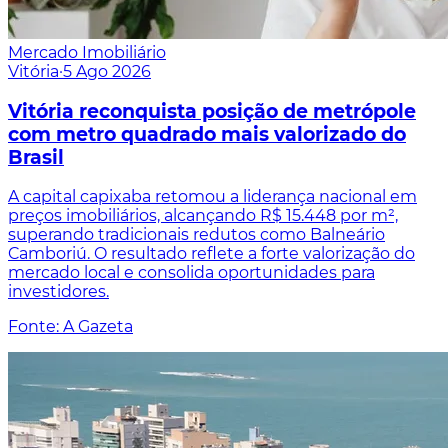
Mercado Imobiliário
Vitória
·
5 Ago 2026
Vitória reconquista posição de metrópole
com metro quadrado mais valorizado do
Brasil
A capital capixaba retomou a liderança nacional em
preços imobiliários, alcançando R$ 15.448 por m²,
superando tradicionais redutos como Balneário
Camboriú. O resultado reflete a forte valorização do
mercado local e consolida oportunidades para
investidores.
Fonte: A Gazeta