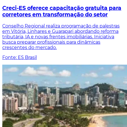
Creci-ES oferece capacitação gratuita para
corretores em transformação do setor
Conselho Regional realiza programação de palestras
em Vitória, Linhares e Guarapari abordando reforma
tributária, IA e novas frentes imobiliárias. Iniciativa
busca preparar profissionais para dinâmicas
crescentes do mercado.
Fonte: ES Brasil