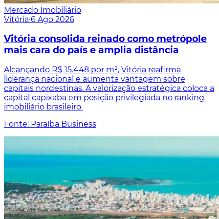
Mercado Imobiliário
Vitória
·
6 Ago 2026
Vitória consolida reinado como metrópole
mais cara do país e amplia distância
Alcançando R$ 15.448 por m², Vitória reafirma
liderança nacional e aumenta vantagem sobre
capitais nordestinas. A valorização estratégica coloca a
capital capixaba em posição privilegiada no ranking
imobiliário brasileiro.
Fonte: Paraíba Business