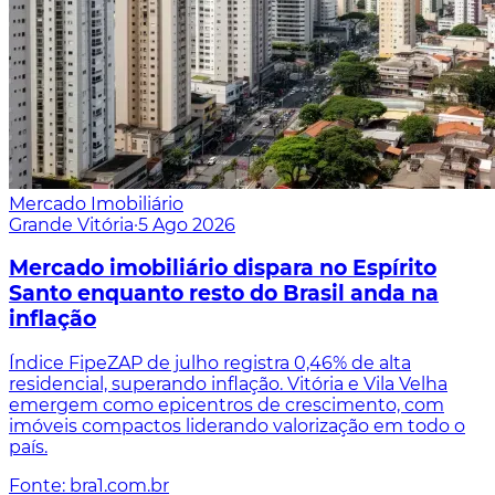
Mercado Imobiliário
Grande Vitória
·
5 Ago 2026
Mercado imobiliário dispara no Espírito
Santo enquanto resto do Brasil anda na
inflação
Índice FipeZAP de julho registra 0,46% de alta
residencial, superando inflação. Vitória e Vila Velha
emergem como epicentros de crescimento, com
imóveis compactos liderando valorização em todo o
país.
Fonte: bra1.com.br