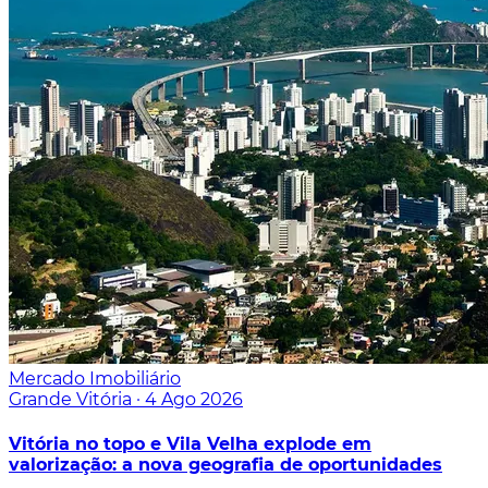
Mercado Imobiliário
Grande Vitória
·
4 Ago 2026
Vitória no topo e Vila Velha explode em
valorização: a nova geografia de oportunidades