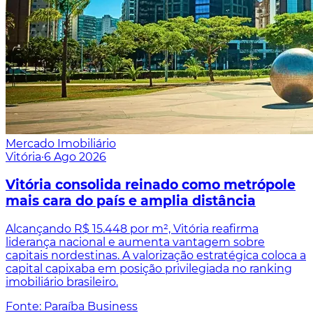
Mercado Imobiliário
Vitória
·
6 Ago 2026
Vitória consolida reinado como metrópole
mais cara do país e amplia distância
Alcançando R$ 15.448 por m², Vitória reafirma
liderança nacional e aumenta vantagem sobre
capitais nordestinas. A valorização estratégica coloca a
capital capixaba em posição privilegiada no ranking
imobiliário brasileiro.
Fonte: Paraíba Business