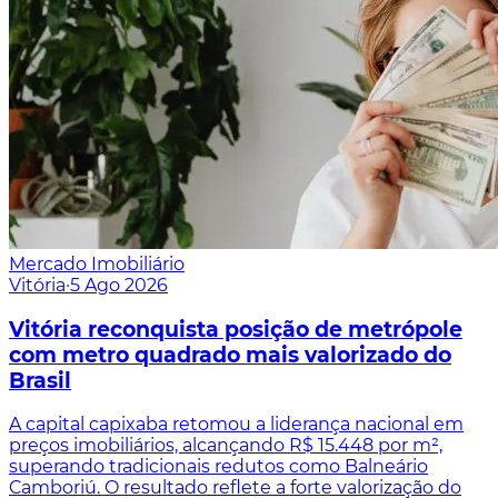
Mercado Imobiliário
Vitória
·
5 Ago 2026
Vitória reconquista posição de metrópole
com metro quadrado mais valorizado do
Brasil
A capital capixaba retomou a liderança nacional em
preços imobiliários, alcançando R$ 15.448 por m²,
superando tradicionais redutos como Balneário
Camboriú. O resultado reflete a forte valorização do