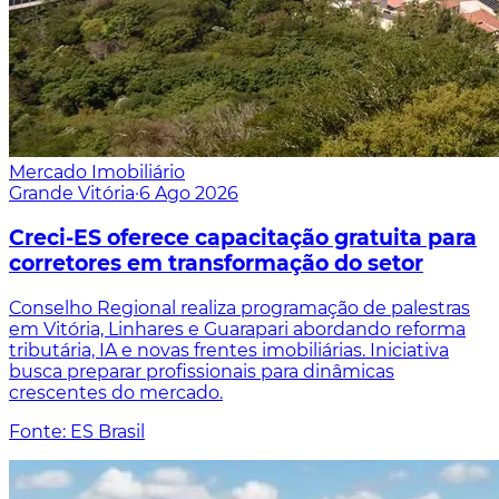
Mercado Imobiliário
Grande Vitória
·
6 Ago 2026
Creci-ES oferece capacitação gratuita para
corretores em transformação do setor
Conselho Regional realiza programação de palestras
em Vitória, Linhares e Guarapari abordando reforma
tributária, IA e novas frentes imobiliárias. Iniciativa
busca preparar profissionais para dinâmicas
crescentes do mercado.
Fonte: ES Brasil