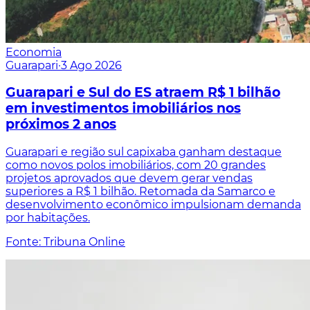
Economia
Guarapari
·
3 Ago 2026
Guarapari e Sul do ES atraem R$ 1 bilhão
em investimentos imobiliários nos
próximos 2 anos
Guarapari e região sul capixaba ganham destaque
como novos polos imobiliários, com 20 grandes
projetos aprovados que devem gerar vendas
superiores a R$ 1 bilhão. Retomada da Samarco e
desenvolvimento econômico impulsionam demanda
por habitações.
Fonte: Tribuna Online