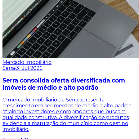
Mercado Imobiliário
Serra
·
31 Jul 2026
Serra consolida oferta diversificada com
imóveis de médio e alto padrão
O mercado imobiliário da Serra apresenta
crescimento em segmentos de médio e alto padrão,
atraindo investidores e compradores que buscam
qualidade construtiva. A diversificação de produtos
evidencia a maturação do município como destino
imobiliário.