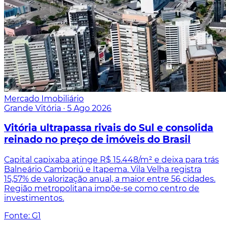
Mercado Imobiliário
Grande Vitória
·
5 Ago 2026
Vitória ultrapassa rivais do Sul e consolida
reinado no preço de imóveis do Brasil
Capital capixaba atinge R$ 15.448/m² e deixa para trás
Balneário Camboriú e Itapema. Vila Velha registra
15,57% de valorização anual, a maior entre 56 cidades.
Região metropolitana impõe-se como centro de
investimentos.
Fonte: G1