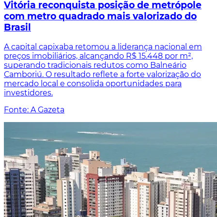
Vitória reconquista posição de metrópole
com metro quadrado mais valorizado do
Brasil
A capital capixaba retomou a liderança nacional em
preços imobiliários, alcançando R$ 15.448 por m²,
superando tradicionais redutos como Balneário
Camboriú. O resultado reflete a forte valorização do
mercado local e consolida oportunidades para
investidores.
Fonte: A Gazeta