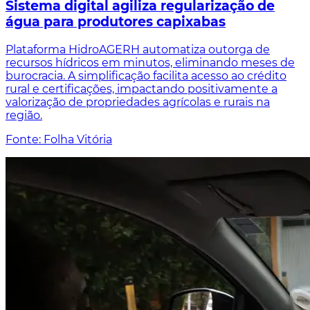
Sistema digital agiliza regularização de
água para produtores capixabas
Plataforma HidroAGERH automatiza outorga de
recursos hídricos em minutos, eliminando meses de
burocracia. A simplificação facilita acesso ao crédito
rural e certificações, impactando positivamente a
valorização de propriedades agrícolas e rurais na
região.
Fonte: Folha Vitória