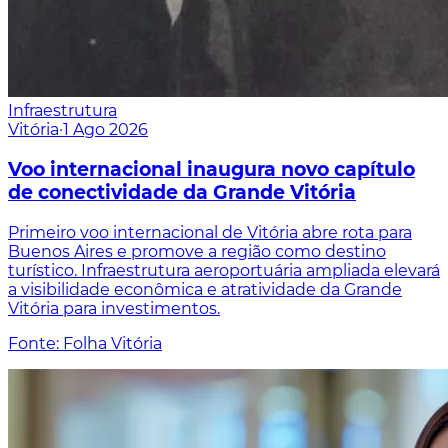
Infraestrutura
Vitória
·
1 Ago 2026
Voo internacional inaugura novo capítulo
de conectividade da Grande Vitória
Primeiro voo internacional de Vitória abre rota para
Buenos Aires e promove a região como destino
turístico. Infraestrutura aeroportuária ampliada elevará
a visibilidade econômica e atratividade da Grande
Vitória para investimentos.
Fonte: Folha Vitória