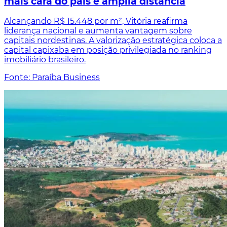
mais cara do país e amplia distância
Alcançando R$ 15.448 por m², Vitória reafirma
liderança nacional e aumenta vantagem sobre
capitais nordestinas. A valorização estratégica coloca a
capital capixaba em posição privilegiada no ranking
imobiliário brasileiro.
Fonte: Paraíba Business