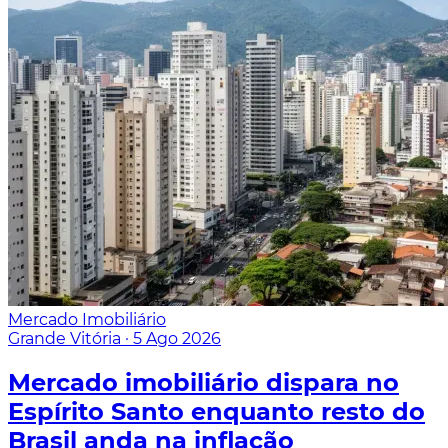
Mercado Imobiliário
Grande Vitória
·
5 Ago 2026
Mercado imobiliário dispara no
Espírito Santo enquanto resto do
Brasil anda na inflação