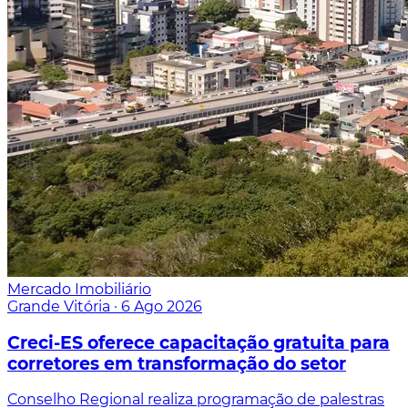
Mercado Imobiliário
Grande Vitória
·
6 Ago 2026
Creci-ES oferece capacitação gratuita para
corretores em transformação do setor
Conselho Regional realiza programação de palestras