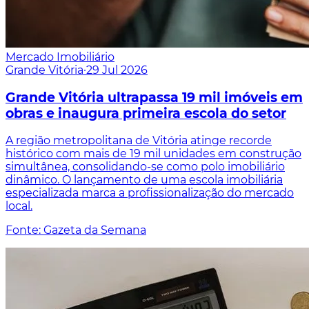
Mercado Imobiliário
Grande Vitória
·
29 Jul 2026
Grande Vitória ultrapassa 19 mil imóveis em
obras e inaugura primeira escola do setor
A região metropolitana de Vitória atinge recorde
histórico com mais de 19 mil unidades em construção
simultânea, consolidando-se como polo imobiliário
dinâmico. O lançamento de uma escola imobiliária
especializada marca a profissionalização do mercado
local.
Fonte: Gazeta da Semana