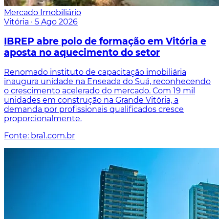
Mercado Imobiliário
Vitória
·
5 Ago 2026
IBREP abre polo de formação em Vitória e
aposta no aquecimento do setor
Renomado instituto de capacitação imobiliária
inaugura unidade na Enseada do Suá, reconhecendo
o crescimento acelerado do mercado. Com 19 mil
unidades em construção na Grande Vitória, a
demanda por profissionais qualificados cresce
proporcionalmente.
Fonte: bra1.com.br