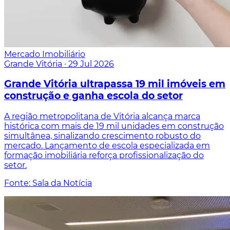
Mercado Imobiliário
Grande Vitória
·
29 Jul 2026
Grande Vitória ultrapassa 19 mil imóveis em
construção e ganha escola do setor
A região metropolitana de Vitória alcança marca
histórica com mais de 19 mil unidades em construção
simultânea, sinalizando crescimento robusto do
mercado. Lançamento de escola especializada em
formação imobiliária reforça profissionalização do
setor.
Fonte: Sala da Notícia