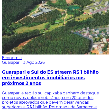
Economia
Guarapari
·
3 Ago 2026
Guarapari e Sul do ES atraem R$ 1 bilhão
em investimentos imobiliários nos
próximos 2 anos
Guarapari e região sul capixaba ganham destaque
como novos polos imobiliários, com 20 grandes
projetos aprovados que devem gerar vendas
superiores a R$ 1 bilhão. Retomada da Samarco e