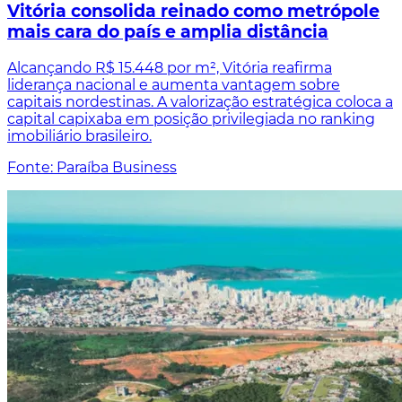
Vitória consolida reinado como metrópole
mais cara do país e amplia distância
Alcançando R$ 15.448 por m², Vitória reafirma
liderança nacional e aumenta vantagem sobre
capitais nordestinas. A valorização estratégica coloca a
capital capixaba em posição privilegiada no ranking
imobiliário brasileiro.
Fonte: Paraíba Business