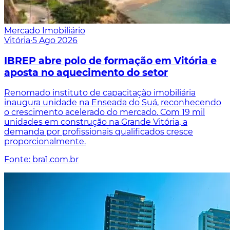
Mercado Imobiliário
Vitória
·
5 Ago 2026
IBREP abre polo de formação em Vitória e
aposta no aquecimento do setor
Renomado instituto de capacitação imobiliária
inaugura unidade na Enseada do Suá, reconhecendo
o crescimento acelerado do mercado. Com 19 mil
unidades em construção na Grande Vitória, a
demanda por profissionais qualificados cresce
proporcionalmente.
Fonte: bra1.com.br