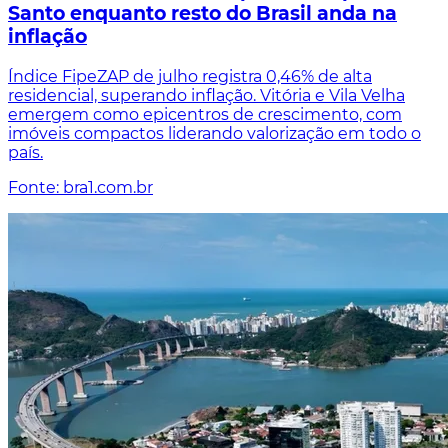
Santo enquanto resto do Brasil anda na
inflação
Índice FipeZAP de julho registra 0,46% de alta
residencial, superando inflação. Vitória e Vila Velha
emergem como epicentros de crescimento, com
imóveis compactos liderando valorização em todo o
país.
Fonte: bra1.com.br