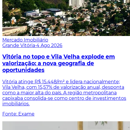
Mercado Imobiliário
Grande Vitória
·
4 Ago 2026
Vitória no topo e Vila Velha explode em
valorização: a nova geografia de
oportunidades
Vitória atinge R$ 15.448/m² e lidera nacionalmente;
Vila Velha, com 15,57% de valorização anual, desponta
como a maior alta do país. A região metropolitana
capixaba consolida-se como centro de investimentos
imobiliários.
Fonte: Exame