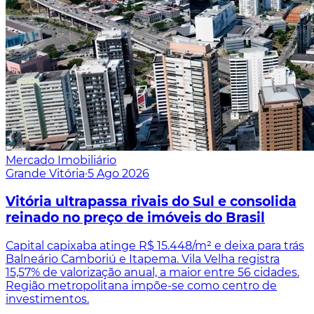
Mercado Imobiliário
Grande Vitória
·
5 Ago 2026
Vitória ultrapassa rivais do Sul e consolida
reinado no preço de imóveis do Brasil
Capital capixaba atinge R$ 15.448/m² e deixa para trás
Balneário Camboriú e Itapema. Vila Velha registra
15,57% de valorização anual, a maior entre 56 cidades.
Região metropolitana impõe-se como centro de
investimentos.