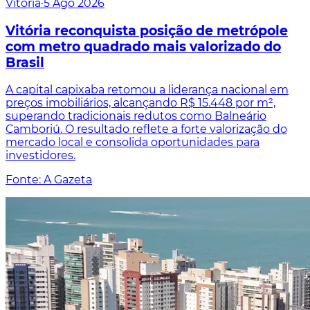
Vitória
·
5 Ago 2026
Vitória reconquista posição de metrópole
com metro quadrado mais valorizado do
Brasil
A capital capixaba retomou a liderança nacional em
preços imobiliários, alcançando R$ 15.448 por m²,
superando tradicionais redutos como Balneário
Camboriú. O resultado reflete a forte valorização do
mercado local e consolida oportunidades para
investidores.
Fonte: A Gazeta