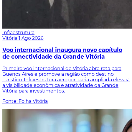
Infraestrutura
Vitória
·
1 Ago 2026
Voo internacional inaugura novo capítulo
de conectividade da Grande Vitória
Primeiro voo internacional de Vitória abre rota para
Buenos Aires e promove a região como destino
turístico. Infraestrutura aeroportuária ampliada elevará
a visibilidade econômica e atratividade da Grande
Vitória para investimentos.
Fonte: Folha Vitória