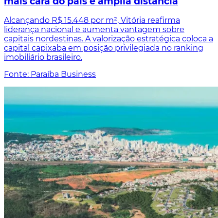
mais cara do país e amplia distância
Alcançando R$ 15.448 por m², Vitória reafirma
liderança nacional e aumenta vantagem sobre
capitais nordestinas. A valorização estratégica coloca a
capital capixaba em posição privilegiada no ranking
imobiliário brasileiro.
Fonte: Paraíba Business