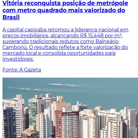
Vitória reconquista posição de metrópole
com metro quadrado mais valorizado do
Brasil
A capital capixaba retomou a liderança nacional em
preços imobiliários, alcançando R$ 15.448 por m²,
superando tradicionais redutos como Balneário
Camboriú. O resultado reflete a forte valorização do
mercado local e consolida oportunidades para
investidores.
Fonte: A Gazeta