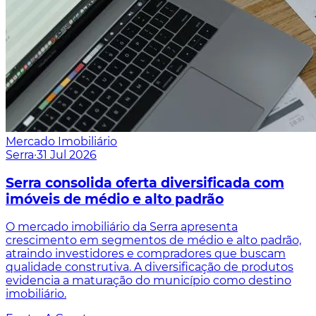
Mercado Imobiliário
Serra
·
31 Jul 2026
Serra consolida oferta diversificada com
imóveis de médio e alto padrão
O mercado imobiliário da Serra apresenta
crescimento em segmentos de médio e alto padrão,
atraindo investidores e compradores que buscam
qualidade construtiva. A diversificação de produtos
evidencia a maturação do município como destino
imobiliário.