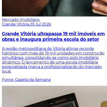
Mercado Imobiliário
Grande Vitória
·
29 Jul 2026
Grande Vitória ultrapassa 19 mil imóveis em
obras e inaugura primeira escola do setor
A região metropolitana de Vitória atinge recorde
histórico com mais de 19 mil unidades em construção
simultânea, consolidando-se como polo imobiliário
dinâmico. O lançamento de uma escola imobiliária
especializada marca a profissionalização do mercado
local.
Fonte: Gazeta da Semana