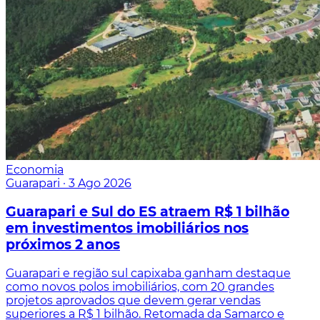
Economia
Guarapari
·
3 Ago 2026
Guarapari e Sul do ES atraem R$ 1 bilhão
em investimentos imobiliários nos
próximos 2 anos
Guarapari e região sul capixaba ganham destaque
como novos polos imobiliários, com 20 grandes
projetos aprovados que devem gerar vendas
superiores a R$ 1 bilhão. Retomada da Samarco e