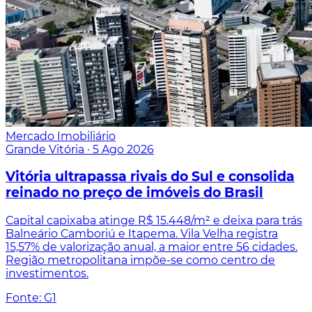
Mercado Imobiliário
Grande Vitória
·
5 Ago 2026
Vitória ultrapassa rivais do Sul e consolida
reinado no preço de imóveis do Brasil
Capital capixaba atinge R$ 15.448/m² e deixa para trás
Balneário Camboriú e Itapema. Vila Velha registra
15,57% de valorização anual, a maior entre 56 cidades.
Região metropolitana impõe-se como centro de
investimentos.
Fonte: G1