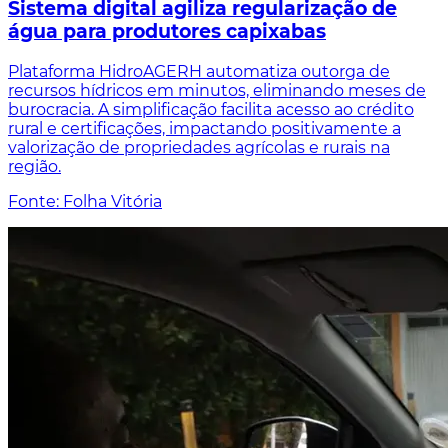
Sistema digital agiliza regularização de
água para produtores capixabas
Plataforma HidroAGERH automatiza outorga de
recursos hídricos em minutos, eliminando meses de
burocracia. A simplificação facilita acesso ao crédito
rural e certificações, impactando positivamente a
valorização de propriedades agrícolas e rurais na
região.
Fonte: Folha Vitória