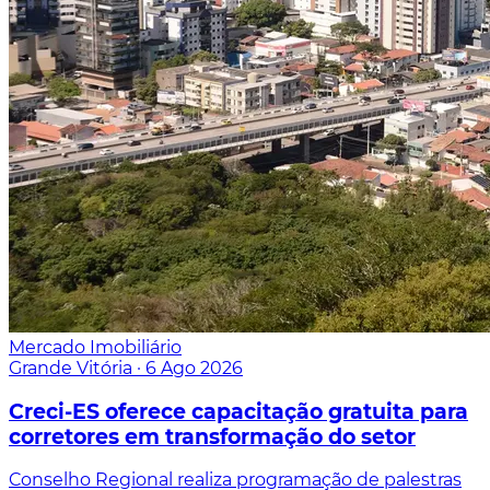
Mercado Imobiliário
Grande Vitória
·
6 Ago 2026
Creci-ES oferece capacitação gratuita para
corretores em transformação do setor
Conselho Regional realiza programação de palestras