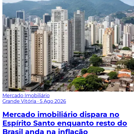
Mercado Imobiliário
Grande Vitória
·
5 Ago 2026
Mercado imobiliário dispara no
Espírito Santo enquanto resto do
Brasil anda na inflação