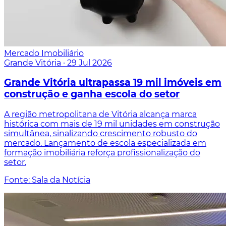
Mercado Imobiliário
Grande Vitória
·
29 Jul 2026
Grande Vitória ultrapassa 19 mil imóveis em
construção e ganha escola do setor
A região metropolitana de Vitória alcança marca
histórica com mais de 19 mil unidades em construção
simultânea, sinalizando crescimento robusto do
mercado. Lançamento de escola especializada em
formação imobiliária reforça profissionalização do
setor.
Fonte: Sala da Notícia