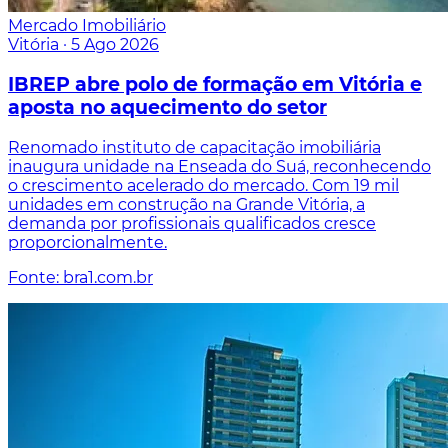
Mercado Imobiliário
Vitória
·
5 Ago 2026
IBREP abre polo de formação em Vitória e
aposta no aquecimento do setor
Renomado instituto de capacitação imobiliária
inaugura unidade na Enseada do Suá, reconhecendo
o crescimento acelerado do mercado. Com 19 mil
unidades em construção na Grande Vitória, a
demanda por profissionais qualificados cresce
proporcionalmente.
Fonte: bra1.com.br