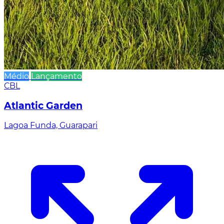
Médio
Lançamento
CBL
Atlantic Garden
Lagoa Funda, Guarapari