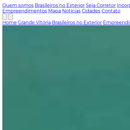
Quem somos
Brasileiros no Exterior
Seja Corretor
Incor
Empreendimentos
Mapa
Notícias
Cidades
Contato
Home
Grande Vitória
Brasileiros no Exterior
Empreendi