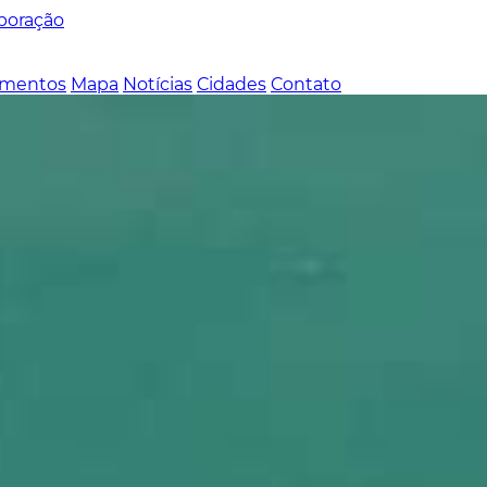
poração
mentos
Mapa
Notícias
Cidades
Contato