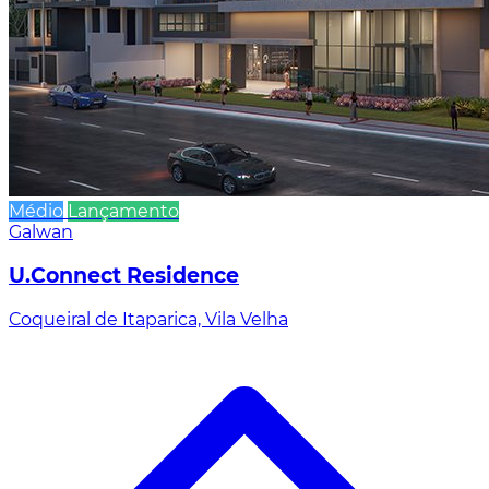
Médio
Lançamento
Galwan
U.Connect Residence
Coqueiral de Itaparica, Vila Velha