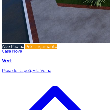
Alto Padrão
Pré-lançamento
Casa Nova
Vert
Praia de Itapoã, Vila Velha