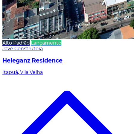
Alto Padrão
Lançamento
Javé Construtora
Heleganz Residence
Itapuã, Vila Velha